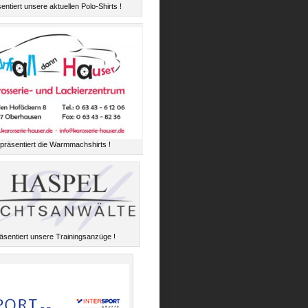
entiert unsere aktuellen Polo-Shirts !
präsentiert die Warmmachshirts !
äsentiert unsere Trainingsanzüge !