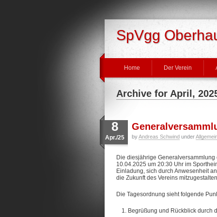
SpVgg Oberhaus
Home
Der Verein
Archive for April, 202
8
Generalversammlu
by
Andreas Schwind
under
Allgemei
Apr./25
Die diesjährige Generalversammlung 
10.04.2025 um 20:30 Uhr im Sportheim i
Einladung, sich durch Anwesenheit an
die Zukunft des Vereins mitzugestalten
Die Tagesordnung sieht folgende Punk
Begrüßung und Rückblick durch 