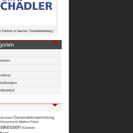
 Partner in Sachen Teambekleidung !
gorien
meines
htfest
staltungen
ndspokal
Generalversammlung
mkuchen
Hexennacht
Maifest
Pokal
eakessen
Rülzheim