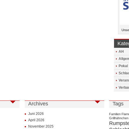
Unser
Kate
AH
Allge
Pokal
Schlac
Veran
Verba
Archives
Tags
Juni 2026
Familien
Flam
Grillhähnchen
April 2026
Rumpst
November 2025