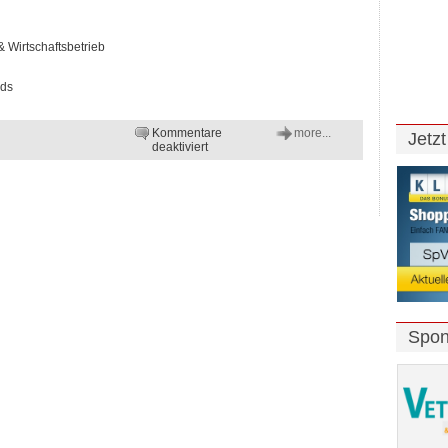
& Wirtschaftsbetrieb
nds
Kommentare
more...
Jetz
für
deaktiviert
Generalversammlung
10.04.2025
Spon