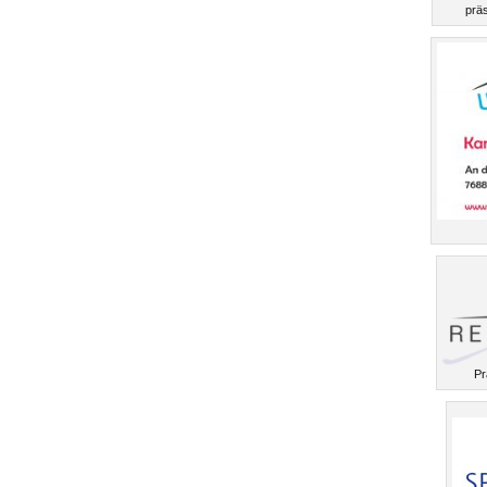
präs
Pr