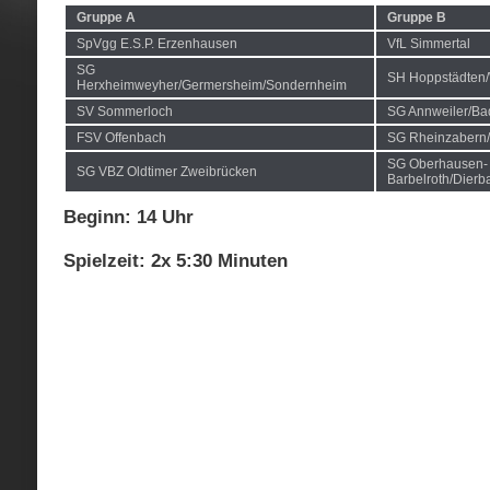
Gruppe A
Gruppe B
SpVgg E.S.P. Erzenhausen
VfL Simmertal
SG
SH Hoppstädten
Herxheimweyher/Germersheim/Sondernheim
SV Sommerloch
SG Annweiler/Ba
FSV Offenbach
SG Rheinzabern/
SG Oberhausen-
SG VBZ Oldtimer Zweibrücken
Barbelroth/Dier
Beginn: 14 Uhr
Spielzeit: 2x 5:30 Minuten