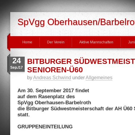
SpVgg Oberhausen/Barbelrot
Home
Der Verein
Aktive Mannschaften
Jun
24
BITBURGER SÜDWESTMEIS
Sep./17
SENIOREN-Ü60
by
Andreas Schwind
under
Allgemeines
Am 30. September 2017 findet
auf dem Rasenplatz des
SpVgg Oberhausen-Barbelroth
die Bitburger Südwestmeisterschaft der AH Ü60 
statt.
GRUPPENEINTEILUNG