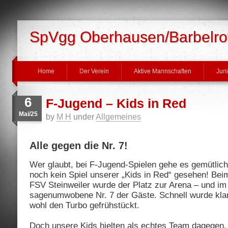
SpVgg Oberhausen/Barbelrot
Home
Der Verein
Aktive Mannschaften
Jun
6
F-Jugend – Kids in Red
Mai/25
by
M H
under
Allgemeines
Alle gegen die Nr. 7!
Wer glaubt, bei F-Jugend-Spielen gehe es gemütlich z
noch kein Spiel unserer „Kids in Red“ gesehen! Be
FSV Steinweiler wurde der Platz zur Arena – und im 
sagenumwobene Nr. 7 der Gäste. Schnell wurde klar
wohl den Turbo gefrühstückt.
Doch unsere Kids hielten als echtes Team dagegen.