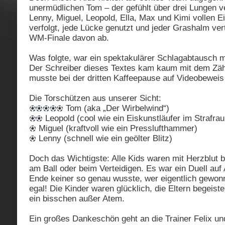
unermüdlichen Tom – der gefühlt über drei Lungen v
Lenny, Miguel, Leopold, Ella, Max und Kimi vollen E
verfolgt, jede Lücke genutzt und jeder Grashalm vert
WM-Finale davon ab.
Was folgte, war ein spektakulärer Schlagabtausch m
Der Schreiber dieses Textes kam kaum mit dem Zähl
musste bei der dritten Kaffeepause auf Videobeweis 
Die Torschützen aus unserer Sicht:
Tom (aka „Der Wirbelwind“)
Leopold (cool wie ein Eiskunstläufer im Strafra
Miguel (kraftvoll wie ein Presslufthammer)
Lenny (schnell wie ein geölter Blitz)
Doch das Wichtigste: Alle Kids waren mit Herzblut b
am Ball oder beim Verteidigen. Es war ein Duell au
Ende keiner so genau wusste, wer eigentlich gewon
egal! Die Kinder waren glücklich, die Eltern begeist
ein bisschen außer Atem.
Ein großes Dankeschön geht an die Trainer Felix und