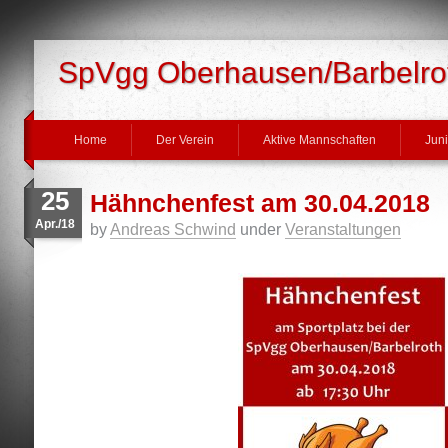
SpVgg Oberhausen/Barbelrot
Home
Der Verein
Aktive Mannschaften
Jun
25
Hähnchenfest am 30.04.2018
Apr./18
by
Andreas Schwind
under
Veranstaltungen