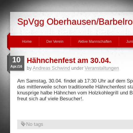
SpVgg Oberhausen/Barbelrot
Home
Der Verein
Aktive Mannschaften
Jun
10
Hähnchenfest am 30.04.
Apr./16
by
Andreas Schwind
under
Veranstaltungen
Am Samstag, 30.04. findet ab 17:30 Uhr auf dem S
das mittlerweile schon traditionelle Hähnchenfest s
knusprige halbe Hähnchen vom Holzkohlegrill und B
freut sich auf viele Besucher!.
No tags