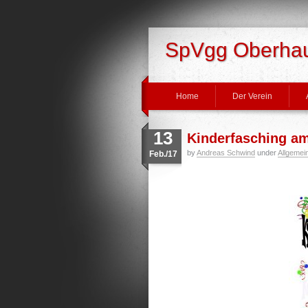
SpVgg Oberhaus
Home
Der Verein
13
Kinderfasching am
by
Andreas Schwind
under
Allgemei
Feb./17