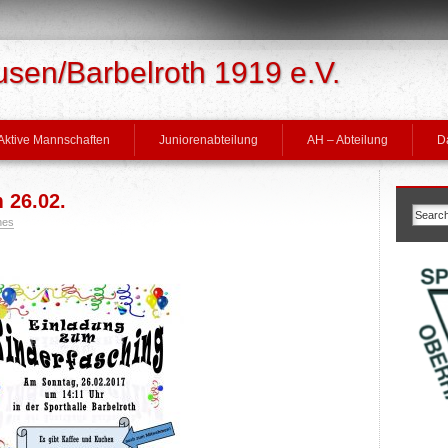
en/Barbelroth 1919 e.V.
Aktive Mannschaften
Juniorenabteilung
AH – Abteilung
D
 26.02.
nes