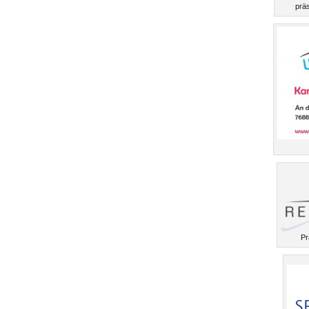
präs
Pr