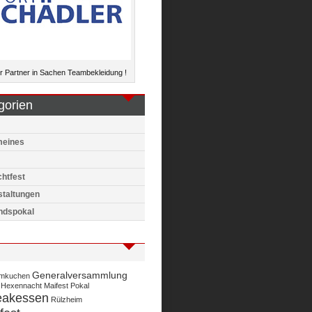
 Partner in Sachen Teambekleidung !
gorien
meines
htfest
staltungen
ndspokal
Generalversammlung
mkuchen
Hexennacht
Maifest
Pokal
eakessen
Rülzheim