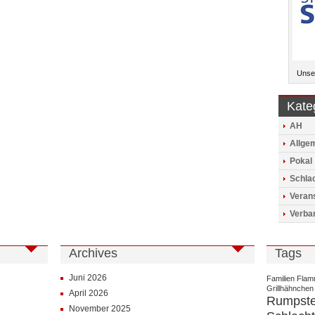
Unser
Kate
AH
Allge
Pokal
Schlac
Veran
Verba
Archives
Tags
Juni 2026
Familien
Flam
Grillhähnchen
April 2026
Rumpst
November 2025