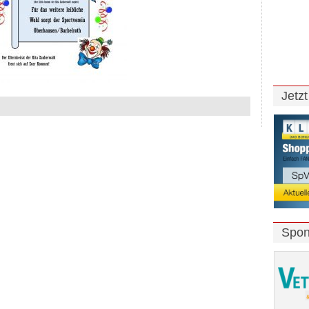
Jetz
Spon