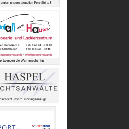
entiert unsere aktuellen Polo-Shirts !
präsentiert die Warmmachshirts !
äsentiert unsere Trainingsanzüge !