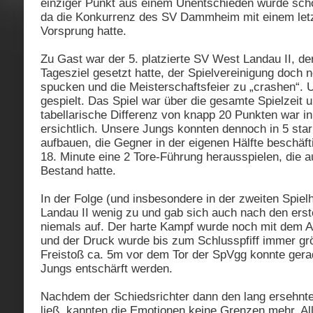
einziger Punkt aus einem Unentschieden würde scho
da die Konkurrenz des SV Dammheim mit einem letz
Vorsprung hatte.
Zu Gast war der 5. platzierte SV West Landau II, der
Tagesziel gesetzt hatte, der Spielvereinigung doch 
spucken und die Meisterschaftsfeier zu „crashen“.
gespielt. Das Spiel war über die gesamte Spielzeit
tabellarische Differenz von knapp 20 Punkten war in
ersichtlich. Unsere Jungs konnten dennoch in 5 sta
aufbauen, die Gegner in der eigenen Hälfte beschäft
18. Minute eine 2 Tore-Führung herausspielen, die au
Bestand hatte.
In der Folge (und insbesondere in der zweiten Spielh
Landau II wenig zu und gab sich auch nach den ers
niemals auf. Der harte Kampf wurde noch mit dem An
und der Druck wurde bis zum Schlusspfiff immer grö
Freistoß ca. 5m vor dem Tor der SpVgg konnte ger
Jungs entschärft werden.
Nachdem der Schiedsrichter dann den lang ersehnte
ließ, kannten die Emotionen keine Grenzen mehr. All