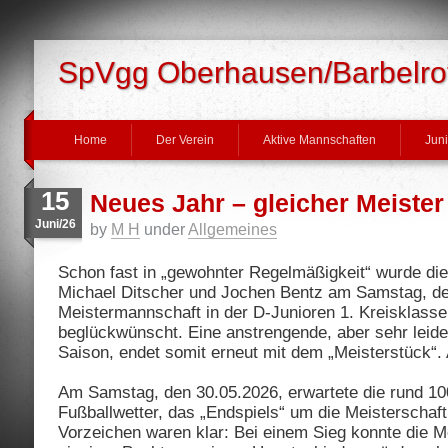
SpVgg Oberhausen/Barbelrot
Home
Der Verein
Aktive Mannschaften
Jun
15
Neues Jahr – gleicher Meister
Juni/26
by
M H
under
Allgemeines
Schon fast in „gewohnter Regelmäßigkeit“ wurde di
Michael Ditscher und Jochen Bentz am Samstag, de
Meistermannschaft in der D-Junioren 1. Kreisklass
beglückwünscht. Eine anstrengende, aber sehr leide
Saison, endet somit erneut mit dem „Meisterstück“.
Am Samstag, den 30.05.2026, erwartete die rund 1
Fußballwetter, das „Endspiels“ um die Meisterschaft 
Vorzeichen waren klar: Bei einem Sieg konnte die Mei