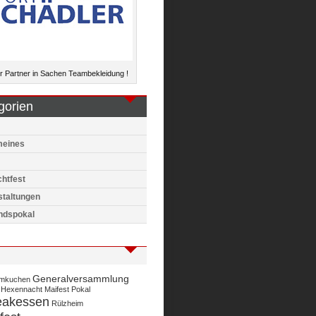
 Partner in Sachen Teambekleidung !
gorien
meines
htfest
staltungen
ndspokal
Generalversammlung
mkuchen
Hexennacht
Maifest
Pokal
eakessen
Rülzheim