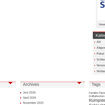
Unser
Kate
AH
Allge
Pokal
Schlac
Veran
Verba
Archives
Tags
Juni 2026
Familien
Flam
Grillhähnchen
April 2026
Rumpst
November 2025