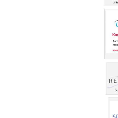
präs
Pr