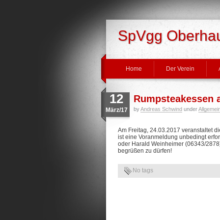
SpVgg Oberhaus
Home
Der Verein
12
Rumpsteakessen am
by
Andreas Schwind
under
Allgemei
März/17
Am Freitag, 24.03.2017 veranstaltet
ist eine Voranmeldung unbedingt erfo
oder Harald Weinheimer (06343/2878)
begrüßen zu dürfen!
No tags