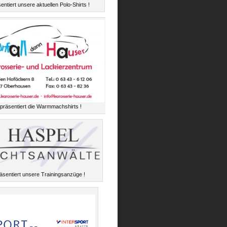
entiert unsere aktuellen Polo-Shirts !
präsentiert die Warmmachshirts !
äsentiert unsere Trainingsanzüge !