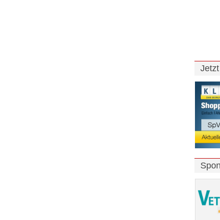
Jetz
Spon