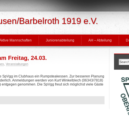
en/Barbelroth 1919 e.V.
Aktive Mannschaften
Juniorenabteilung
AH – Abteilung
D
 Freitag, 24.03.
nes
,
Veranstaltungen
 die SpVgg im Clubhaus ein Rumpsteakessen. Zur besseren Planung
rderlich. Anmeldungen werden von Kurt Winkelblech (06343/7818)
 entgegen genommen. Die SpVgg freut sich möglichst viele Gäste