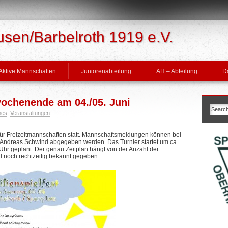
en/Barbelroth 1919 e.V.
Aktive Mannschaften
Juniorenabteilung
AH – Abteilung
D
wochenende am 04./05. Juni
nes
,
Veranstaltungen
 für Freizeitmannschaften statt. Mannschaftsmeldungen können bei
r Andreas Schwind abgegeben werden. Das Turnier startet um ca.
 Uhr geplant. Der genau Zeitplan hängt von der Anzahl der
 noch rechtzeitig bekannt gegeben.