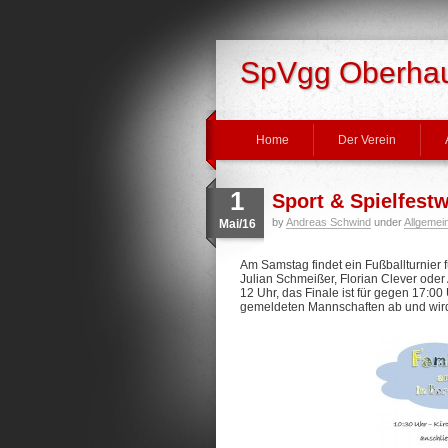
SpVgg Oberhaus
Home
Der Verein
1
Sport & Spielfest
by
Andreas Schwind
under
Allgemei
Mai/16
Am Samstag findet ein Fußballturnier
Julian Schmeißer, Florian Clever ode
12 Uhr, das Finale ist für gegen 17:00
gemeldeten Mannschaften ab und wird