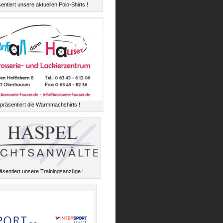
entiert unsere aktuellen Polo-Shirts !
präsentiert die Warmmachshirts !
äsentiert unsere Trainingsanzüge !