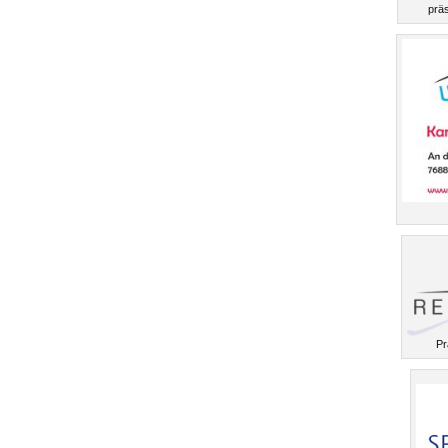
präs
Pr