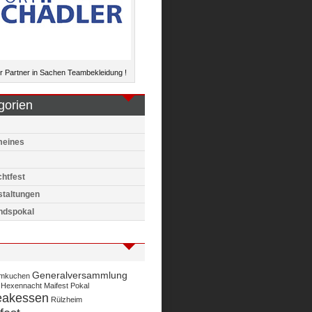
 Partner in Sachen Teambekleidung !
gorien
meines
htfest
staltungen
ndspokal
Generalversammlung
mkuchen
Hexennacht
Maifest
Pokal
eakessen
Rülzheim