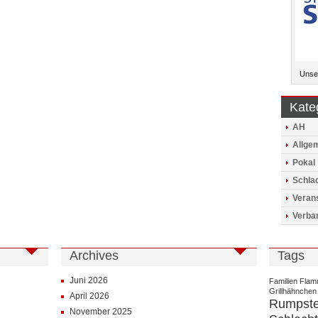
Unser
Kate
AH
Allge
Pokal
Schlac
Veran
Verba
Archives
Tags
Juni 2026
Familien
Flam
Grillhähnchen
April 2026
Rumpst
November 2025