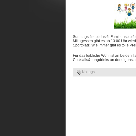
Sonntags findet das 6. Familienspielfe
Mittagessen gibt es ab 13:00 Uhr wie
Sportplatz. Wie immer gibt es tolle Pr
Für das leibliche Wohl ist an beiden 
Cocktails&Longdrinks an der eigens a
No tags