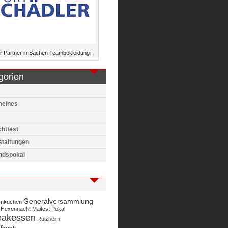
 Partner in Sachen Teambekleidung !
gorien
meines
htfest
staltungen
ndspokal
Generalversammlung
mkuchen
Hexennacht
Maifest
Pokal
eakessen
Rülzheim