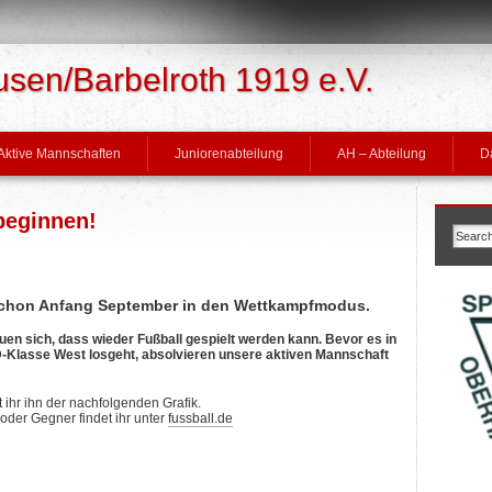
en/Barbelroth 1919 e.V.
Aktive Mannschaften
Juniorenabteilung
AH – Abteilung
D
beginnen!
 schon Anfang September in den Wettkampfmodus.
euen sich, dass wieder Fußball gespielt werden kann. Bevor es in
D-Klasse West losgeht, absolvieren unsere aktiven Mannschaft
 ihr ihn der nachfolgenden Grafik.
oder Gegner findet ihr unter
fussball.de