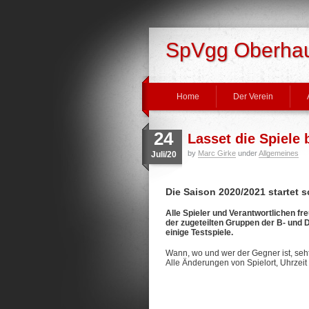
SpVgg Oberhaus
Home
Der Verein
24
Lasset die Spiele 
by
Marc Girke
under
Allgemeines
Juli/20
Die Saison 2020/2021 startet
Alle Spieler und Verantwortlichen fr
der zugeteilten Gruppen der B- und 
einige Testspiele.
Wann, wo und wer der Gegner ist, seht
Alle Änderungen von Spielort, Uhrzeit 