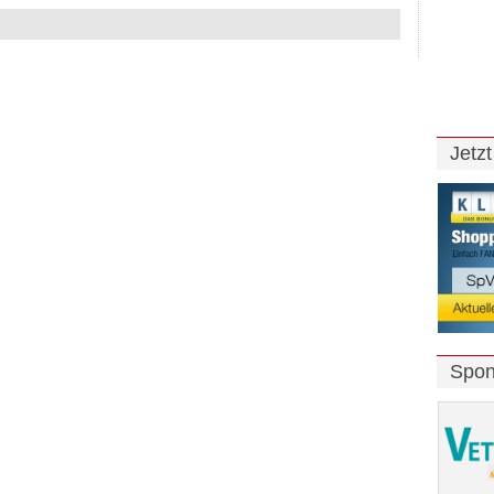
Jetz
Spon