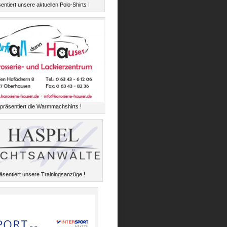
entiert unsere aktuellen Polo-Shirts !
präsentiert die Warmmachshirts !
äsentiert unsere Trainingsanzüge !