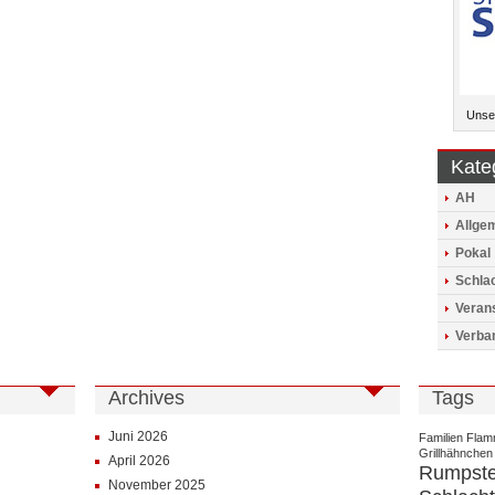
Unser
Kate
AH
Allge
Pokal
Schlac
Veran
Verba
Archives
Tags
Juni 2026
Familien
Flam
Grillhähnchen
April 2026
Rumpst
November 2025