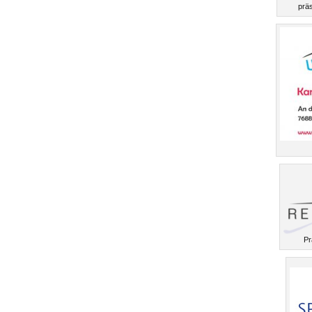
präs
Pr