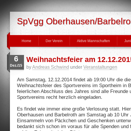
SpVgg Oberhausen/Barbelrot
Home
Der Verein
Aktive Mannschaften
Jun
6
Weihnachtsfeier am 12.12.201
Dez./15
by
Andreas Schwind
under
Veranstaltungen
Am Samstag, 12.12.2014 findet ab 19:00 Uhr die die
Weihnachtsfeier des Sportvereins im Sportheim in B
feierlichen Abschluss des Jahres sind alle Freunde
Sportvereins recht herzlich eingeladen.
Es findet wie immer eine große Verlosung statt. Hie
Oberhausen und Barbelroth am Samstag ab 10 Uhr 
Einsammeln von Päckchen und Geschenken unterwe
bedankt sich schon im voraus für alle Spenden und f